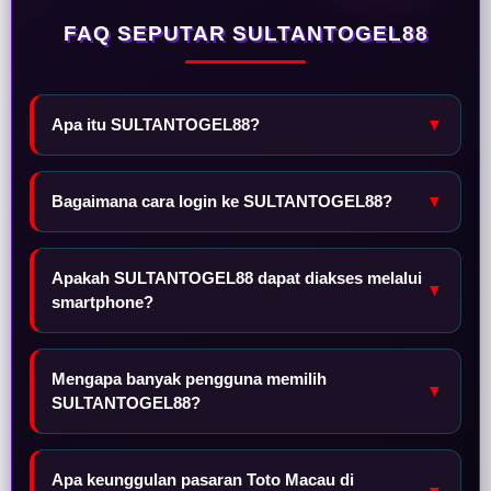
FAQ SEPUTAR SULTANTOGEL88
Apa itu SULTANTOGEL88?
▼
Bagaimana cara login ke SULTANTOGEL88?
▼
Apakah SULTANTOGEL88 dapat diakses melalui
▼
smartphone?
Mengapa banyak pengguna memilih
▼
SULTANTOGEL88?
Apa keunggulan pasaran Toto Macau di