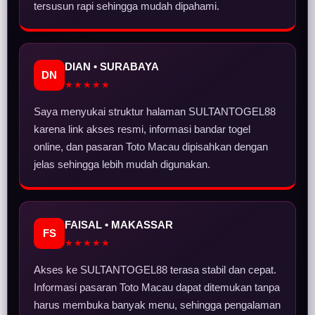
tersusun rapi sehingga mudah dipahami.
DIAN • SURABAYA
DN
★★★★★
Saya menyukai struktur halaman SULTANTOGEL88
karena link akses resmi, informasi bandar togel
online, dan pasaran Toto Macau dipisahkan dengan
jelas sehingga lebih mudah digunakan.
FAISAL • MAKASSAR
FS
★★★★★
Akses ke SULTANTOGEL88 terasa stabil dan cepat.
Informasi pasaran Toto Macau dapat ditemukan tanpa
harus membuka banyak menu, sehingga pengalaman