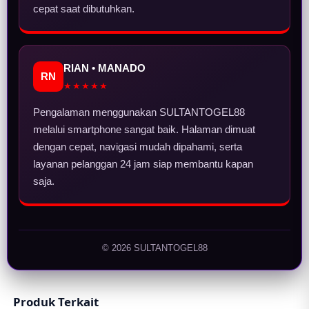
cepat saat dibutuhkan.
RIAN • MANADO
RN
★★★★★
Pengalaman menggunakan SULTANTOGEL88
melalui smartphone sangat baik. Halaman dimuat
dengan cepat, navigasi mudah dipahami, serta
layanan pelanggan 24 jam siap membantu kapan
saja.
© 2026 SULTANTOGEL88
Produk Terkait