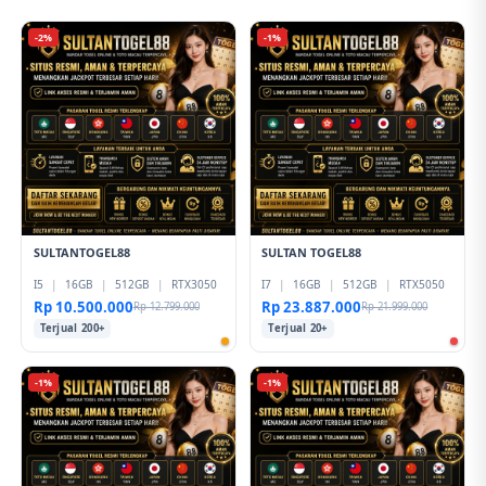
-2%
-1%
SULTANTOGEL88
SULTAN TOGEL88
I5
|
16GB
|
512GB
|
RTX3050
I7
|
16GB
|
512GB
|
RTX5050
Rp 10.500.000
Rp 23.887.000
Rp 12.799.000
Rp 21.999.000
Terjual 200+
Terjual 20+
-1%
-1%