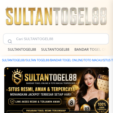
SULTANTOGEL88
SULTANTOGEL88
BANDAR TOGEL ONLI
SULTANTOGEL88
/
SULTAN TOGEL88
/
BANDAR TOGEL ONLINE
/
TOTO MACAU
/
SITUS 